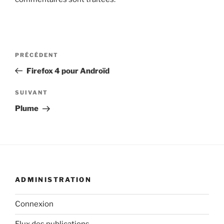
Navigation
Article
PRÉCÉDENT
de
précédent
Firefox 4 pour Androïd
l’article
Article
SUIVANT
suivant
Plume
ADMINISTRATION
Connexion