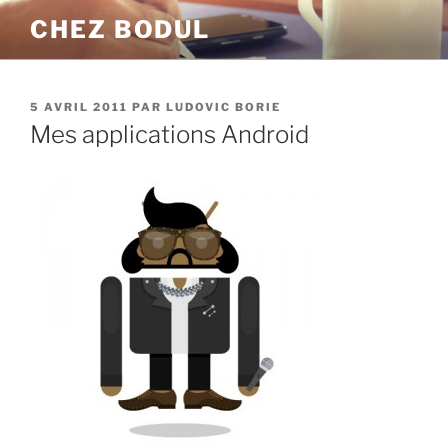
Aller
CHEZ BODUL
au
contenu
principal
PUBLIÉ
5 AVRIL 2011
PAR
LUDOVIC BORIE
LE
Mes applications Android