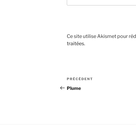
Ce site utilise Akismet pour réd
traitées
.
Navigation
Article
PRÉCÉDENT
de
précédent
Plume
l’article