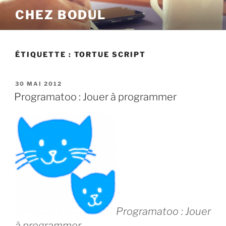
Aller
CHEZ BODUL
au
contenu
principal
ÉTIQUETTE :
TORTUE SCRIPT
PUBLIÉ
30 MAI 2012
LE
Programatoo : Jouer à programmer
Programatoo : Jouer
à programmer