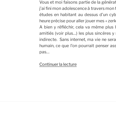
Vous et moi faisons partie de la générat
c’est
j’ai fini mon adolescence à travers mon
possible
études en habitant au dessus d’un cyb
? »
heure précise pour aller jouer mes « zerks
A bien y réfléchir, cela va même plus
amitiés (voir plus…) les plus sincères y
indirecte. Sans internet, ma vie ne serai
humain, ce que l’on pourrait penser as
pas…
de
Continuer la lecture
« 2011,
année
liberticide
? »