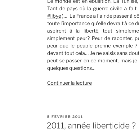
Le monde est en ébullition. La Tunisie, 
Tant de pays où la guerre civile a fait 
#libye
)… La France a l’air de passer à cô
toute l’importance qu’elle devrait à ce 
aspirent à la liberté, tout simpleme
simplement peur? Peur de raconter, p
peur que le peuple prenne exemple ? 
devant tout cela… Je ne saisis sans dout
peut se passer en ce moment, mais j
quelques questions…
de
Continuer la lecture
« Couper
un
pays
du
PUBLIÉ
5 FÉVRIER 2011
reste
LE
2011, année liberticide ?
du
monde,