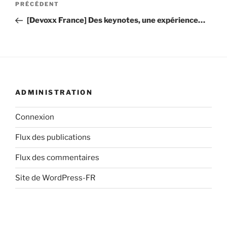
Article
PRÉCÉDENT
de
précédent
[Devoxx France] Des keynotes, une expérience…
l’article
ADMINISTRATION
Connexion
Flux des publications
Flux des commentaires
Site de WordPress-FR