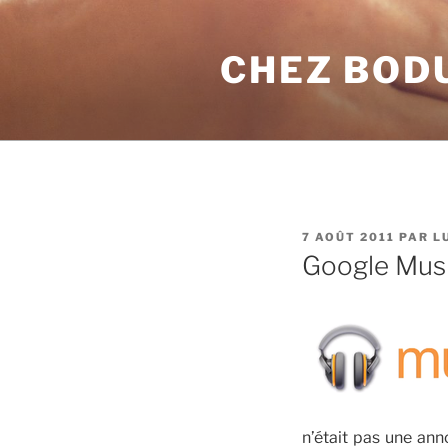
Aller
au
CHEZ BOD
contenu
principal
PUBLIÉ
7 AOÛT 2011
PAR
L
LE
Google Mus
n’était pas une ann