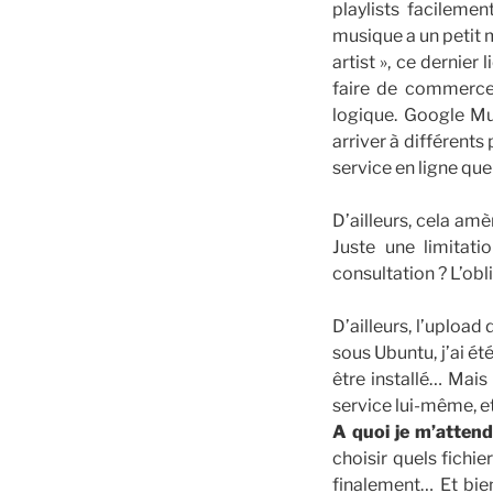
playlists facilem
musique a un petit m
artist », ce derni
faire de commerce
logique. Google Mu
arriver à différents
service en ligne qu
D’ailleurs, cela amè
Juste une limitat
consultation ? L’obl
D’ailleurs, l’upload
sous Ubuntu, j’ai é
être installé… Mais 
service lui-même, et
A quoi je m’attend
choisir quels fich
finalement… Et bie