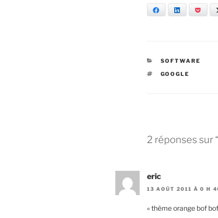
Facebook
LinkedIn
Pock
CATÉGORIES
SOFTWARE
ÉTIQUETTES
GOOGLE
2 réponses sur
eric
13 AOÛT 2011 À 0 H 
« thème orange bof bof 