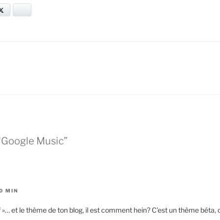
et
Twitter
Bluesky
 “Google Music”
40 MIN
»… et le thème de ton blog, il est comment hein? C’est un thème béta, c’