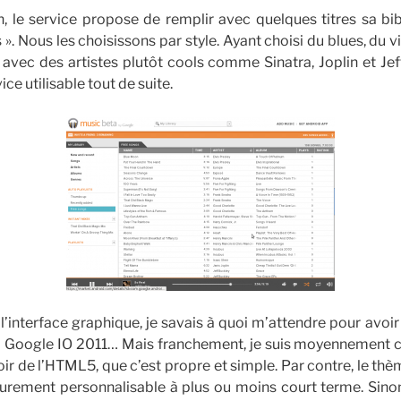
on, le service propose de remplir avec quelques titres sa b
». Nous les choisissons par style. Ayant choisi du blues, du v
 avec des artistes plutôt cools comme Sinatra, Joplin et Jef
ice utilisable tout de suite.
l’interface graphique, je savais à quoi m’attendre pour avoi
la Google IO 2011… Mais franchement, je suis moyennement c
voir de l’HTML5, que c’est propre et simple. Par contre, le th
surement personnalisable à plus ou moins court terme. Sinon