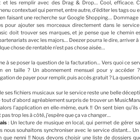
ent et les remplir avec des Drag & Drop… Cool, efficace.
enu contextuel qui permet, entre autre, d’éditer les tags ou 
er lien faisant une recherche sur Google Shopping… Dommage 
s pour ajouter ses morceaux directement dans le service 
sic doit trouver ses marques, et je pense que le chemin e
 partenariats avec les majors… Deezer pourra le dire, arriver à
elque chose de rentable n’est pas chose aisée…
ne à se poser la question de la facturation… Vers quoi ce serv
ion en taille ? Un abonnement mensuel pour y accéder 
igation de payer pour remplir, puis accès gratuit ? La question
 de ses fichiers musicaux sur le service reste une belle déce
té tout d’abord agréablement surpris de trouver un MusicMana
alors l’application en elle-même, eurk !! On sent bien qu’ils
 pas trop les à côté, j’espère que ça va changer…
ais
: Un lecture de musique en local, qui permet de gérer sa
iers nous souhaitons synchroniser avec le service distant… 
n que nenni !! Nous devons choisir une liste de dossiers qu