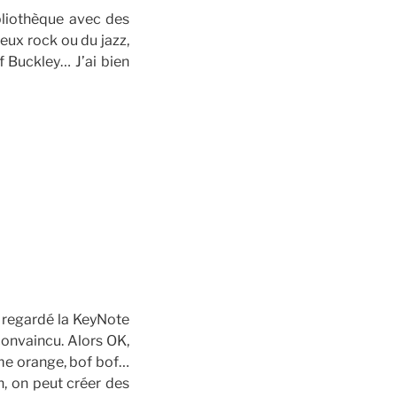
ibliothèque avec des
ieux rock ou du jazz,
f Buckley… J’ai bien
r regardé la KeyNote
onvaincu. Alors OK,
ème orange, bof bof…
, on peut créer des