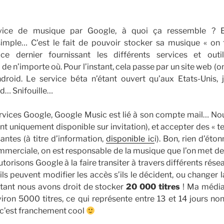
vice de musique par Google, à quoi ça ressemble ? Et
mple… C’est le fait de pouvoir stocker sa musique « on t
ce dernier fournissant les différents services et out
e n’importe où. Pour l’instant, cela passe par un site web (on 
droid. Le service béta n’étant ouvert qu’aux Etats-Unis, 
id… Snifouille…
vices Google, Google Music est lié à son compte mail… Nou
ant uniquement disponible sur invitation), et accepter des « t
santes (à titre d’information,
disponible ic
i). Bon, rien d’éto
ommerciale, on est responsable de la musique que l’on met d
autorisons Google à la faire transiter à travers différents résea
ils peuvent modifier les accès s’ils le décident, ou changer 
instant nous avons droit de stocker
20 000 titres
! Ma média
viron 5000 titres, ce qui représente entre 13 et 14 jours n
 c’est franchement cool