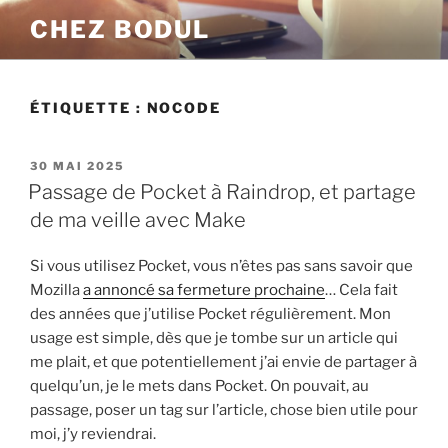
Aller
CHEZ BODUL
au
contenu
principal
ÉTIQUETTE :
NOCODE
PUBLIÉ
30 MAI 2025
LE
Passage de Pocket à Raindrop, et partage
de ma veille avec Make
Si vous utilisez Pocket, vous n’êtes pas sans savoir que
Mozilla
a annoncé sa fermeture prochaine
… Cela fait
des années que j’utilise Pocket régulièrement. Mon
usage est simple, dès que je tombe sur un article qui
me plait, et que potentiellement j’ai envie de partager à
quelqu’un, je le mets dans Pocket. On pouvait, au
passage, poser un tag sur l’article, chose bien utile pour
moi, j’y reviendrai.