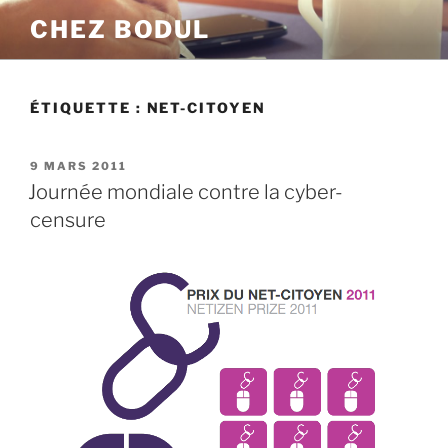
Aller
CHEZ BODUL
au
contenu
principal
ÉTIQUETTE :
NET-CITOYEN
PUBLIÉ
9 MARS 2011
LE
Journée mondiale contre la cyber-
censure