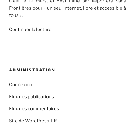
C’est le 12 mars, et c’est initié par Reporters Sans
Frontières pour « un seul Internet, libre et accessible à
tous ».
de
Continuer la lecture
« Journée
mondiale
contre
la
cyber-
ADMINISTRATION
censure »
Connexion
Flux des publications
Flux des commentaires
Site de WordPress-FR