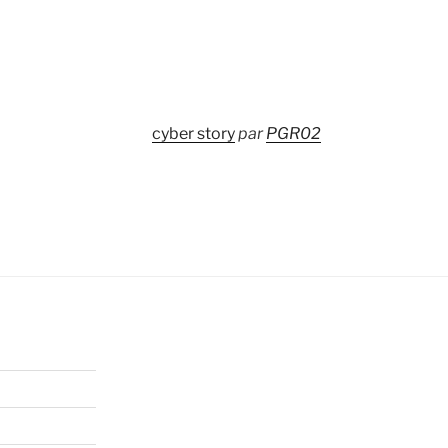
cyber story
par
PGR02