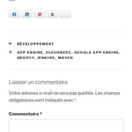
Facebook
LinkedIn
Pocket
Twitter
Bluesky
CATÉGORIES
DÉVELOPPEMENT
ÉTIQUETTES
APP ENGINE
,
CLOUDBEES
,
GOOGLE APP ENGINE
,
GROOVY
,
JENKINS
,
MAVEN
Laisser un commentaire
Votre adresse e-mail ne sera pas publiée.
Les champs
obligatoires sont indiqués avec
*
Commentaire
*