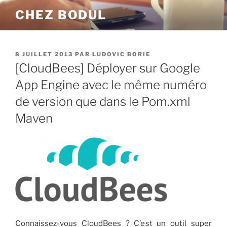
Aller
CHEZ BODUL
au
contenu
principal
PUBLIÉ
8 JUILLET 2013
PAR
LUDOVIC BORIE
LE
[CloudBees] Déployer sur Google
App Engine avec le même numéro
de version que dans le Pom.xml
Maven
Connaissez-vous CloudBees ? C’est un outil super