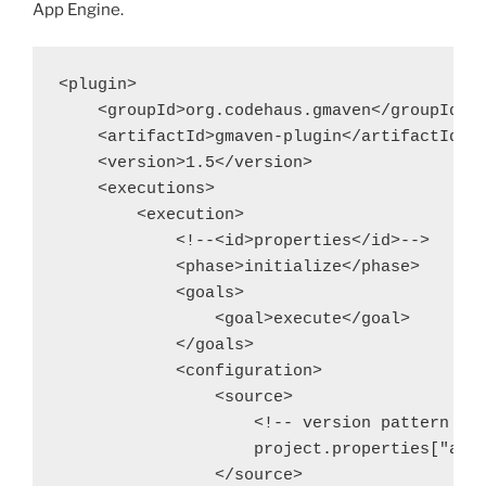
App Engine.
<plugin>

    <groupId>org.codehaus.gmaven</groupId>

    <artifactId>gmaven-plugin</artifactId>

    <version>1.5</version>

    <executions>

        <execution>

            <!--<id>properties</id>-->

            <phase>initialize</phase>

            <goals>

                <goal>execute</goal>

            </goals>

            <configuration>

                <source>

                    <!-- version pattern : 1
                    project.properties["appe
                </source>
