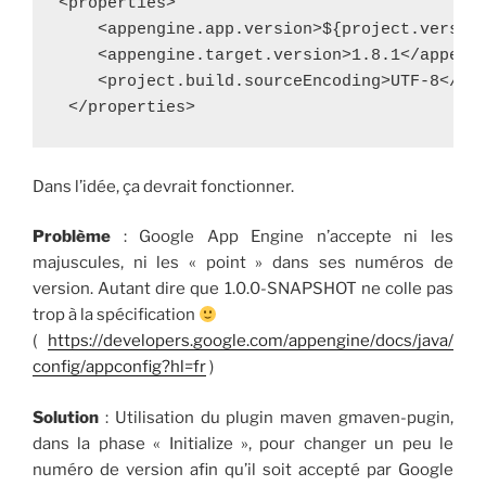
<properties>

    <appengine.app.version>${project.version
    <appengine.target.version>1.8.1</appengi
    <project.build.sourceEncoding>UTF-8</pro
 </properties>
Dans l’idée, ça devrait fonctionner.
Problème
: Google App Engine n’accepte ni les
majuscules, ni les « point » dans ses numéros de
version. Autant dire que 1.0.0-SNAPSHOT ne colle pas
trop à la spécification
(
https://developers.google.com/appengine/docs/java/
config/appconfig?hl=fr
)
Solution
: Utilisation du plugin maven gmaven-pugin,
dans la phase « Initialize », pour changer un peu le
numéro de version afin qu’il soit accepté par Google