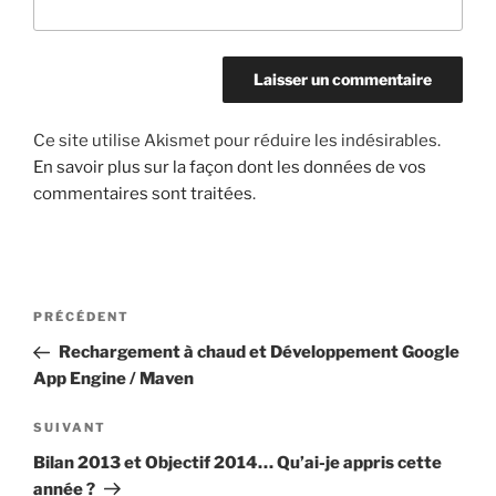
Ce site utilise Akismet pour réduire les indésirables.
En savoir plus sur la façon dont les données de vos
commentaires sont traitées
.
Navigation
Article
PRÉCÉDENT
de
précédent
Rechargement à chaud et Développement Google
l’article
App Engine / Maven
Article
SUIVANT
suivant
Bilan 2013 et Objectif 2014… Qu’ai-je appris cette
année ?